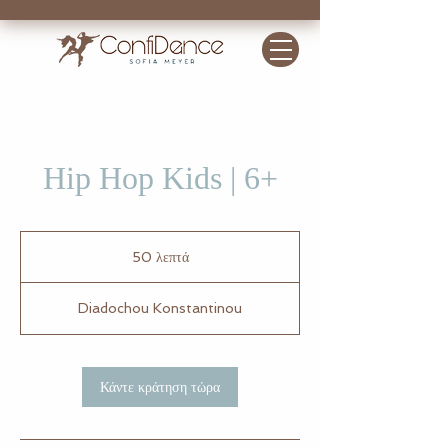
Hip Hop Kids | 6+
50 λεπτά
5
0
λ
Diadochou Konstantinou
ε
π
τ
ά
Κάντε κράτηση τώρα