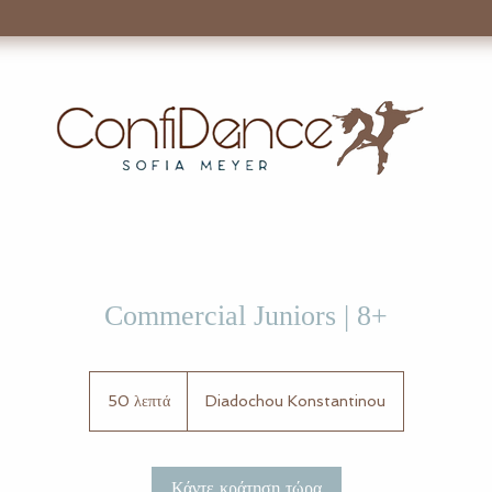
Commercial Juniors | 8+
50 λεπτά
5
Diadochou Konstantinou
0
λ
ε
Κάντε κράτηση τώρα