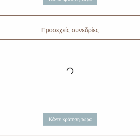
π
τ
ά
Προσεχείς συνεδρίες
Κάντε κράτηση τώρα