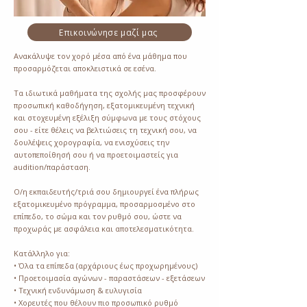
Επικοινώνησε μαζί μας
Ανακάλυψε τον χορό μέσα από ένα μάθημα που
προσαρμόζεται αποκλειστικά σε εσένα.
Τα ιδιωτικά μαθήματα της σχολής μας προσφέρουν
προσωπική καθοδήγηση, εξατομικευμένη τεχνική
και στοχευμένη εξέλιξη σύμφωνα με τους στόχους
σου - είτε θέλεις να βελτιώσεις τη τεχνική σου, να
δουλέψεις χορογραφία, να ενισχύσεις την
αυτοπεποίθησή σου ή να προετοιμαστείς για
audition/παράσταση.
Ο/η εκπαιδευτής/τριά σου δημιουργεί ένα πλήρως
εξατομικευμένο πρόγραμμα, προσαρμοσμένο στο
επίπεδο, το σώμα και τον ρυθμό σου, ώστε να
προχωράς με ασφάλεια και αποτελεσματικότητα.
Κατάλληλο για:
• Όλα τα επίπεδα (αρχάριους έως προχωρημένους)
• Προετοιμασία αγώνων - παραστάσεων - εξετάσεων
• Τεχνική ενδυνάμωση & ευλυγισία
• Χορευτές που θέλουν πιο προσωπικό ρυθμό