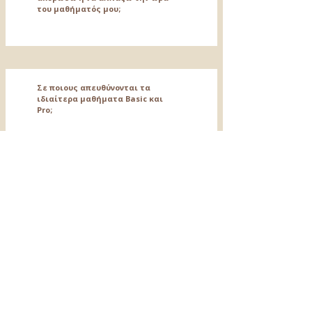
του μαθήματός μου;
Σε ποιους απευθύνονται τα
ιδιαίτερα μαθήματα Basic και
Pro;
Ποιο είναι το πλεονέκτημα του
προγράμματος Pro στα
ιδιαίτερα μαθήματα;
Τι επιλογές έχω για ιδιαίτερα
μαθήματα χορού στη σχολή
σας;