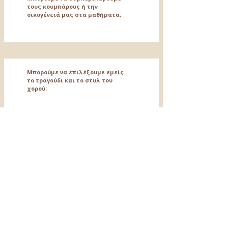
τους κουμπάρους ή την
οικογένειά μας στα μαθήματα;
Μπορούμε να επιλέξουμε εμείς
το τραγούδι και το στυλ του
χορού;
Πόσο καιρό πριν τον γάμο
πρέπει να ξεκινήσουμε τα
μαθήματα χορού;
Μπορούμε να ετοιμάσουμε μια
χορογραφία για τον γάμο μας,