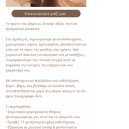
Επικοινώνησε μαζί μας
Το πρώτο σας βήμα ως ζευγάρι αξίζει να είναι
πραγματικά μοναδικό.
Στη σχολή μας δημιουργούμε προσωποποιημένες
χορογραφίες γάμου, σχεδιασμένες αποκλειστικά για
εσάς και το ύφος της μεγάλης σας ημέρας. Από
ρομαντικό slow έως εντυπωσιακό mix με εκπλήξεις,
διαμορφώνουμε την ιδανική στιγμή ώστε να
εκφράσει την ιστορία, την ενέργεια και τον
χαρακτήρα σας.
Με υποστηρικτικό περιβάλλον και καθοδήγηση
βήμα - βήμα, σας βοηθάμε να νιώσετε άνεση,
αυτοπεποίθηση και χαρά στη σκηνή ακόμη κι αν δεν
έχετε ξαναχορέψει ποτέ.
Τι περιλαμβάνει:
• Δημιουργία χορογραφίας πλήρως
προσαρμοσμένης στο στυλ και το τραγούδι σας
• Πρόβες 1:1 με εξατομικευμένη καθοδήγηση
• Εξάσκηση σε μουσικό timing & performance