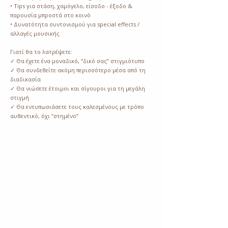
• Tips για στάση, χαμόγελο, είσοδο - έξοδο &
παρουσία μπροστά στο κοινό
• Δυνατότητα συντονισμού για special effects /
αλλαγές μουσικής
Γιατί θα το λατρέψετε:
✓ Θα έχετε ένα μοναδικό, “δικό σας” στιγμιότυπο
✓ Θα συνδεθείτε ακόμη περισσότερο μέσα από τη
διαδικασία
✓ Θα νιώσετε έτοιμοι και σίγουροι για τη μεγάλη
στιγμή
✓ Θα εντυπωσιάσετε τους καλεσμένους με τρόπο
αυθεντικό, όχι “στημένο”